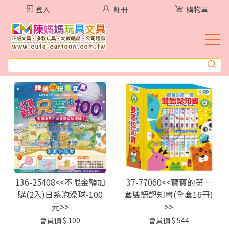
登入
註冊
購物車
136-25408<<不限金額加
37-77060<<寶寶的第一
購(2入)日系泡澡球-100
套雙語認知書(全套16冊)
元>>
>>
會員價
$ 100
會員價
$ 544