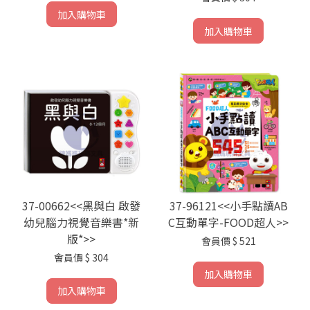
加入購物車
加入購物車
37-00662<<黑與白 啟發
37-96121<<小手點讀AB
幼兒腦力視覺音樂書*新
C互動單字-FOOD超人>>
版*>>
會員價
$ 521
會員價
$ 304
加入購物車
加入購物車