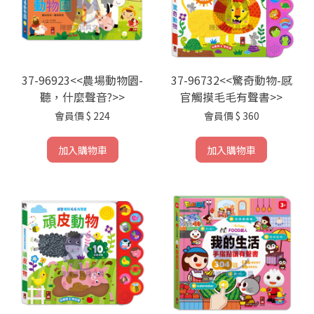
37-96923<<農場動物園-
37-96732<<驚奇動物-感
聽，什麼聲音?>>
官觸摸毛毛有聲書>>
會員價
$ 224
會員價
$ 360
加入購物車
加入購物車