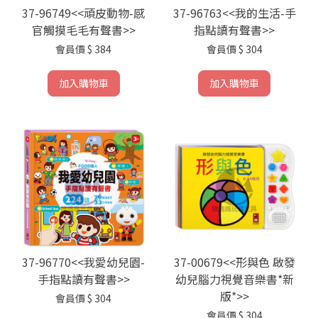
37-96749<<頑皮動物-感
37-96763<<我的生活-手
官觸摸毛毛有聲書>>
指點讀有聲書>>
會員價
$ 384
會員價
$ 304
加入購物車
加入購物車
37-96770<<我愛幼兒園-
37-00679<<形與色 啟發
手指點讀有聲書>>
幼兒腦力視覺音樂書*新
版*>>
會員價
$ 304
會員價
$ 304