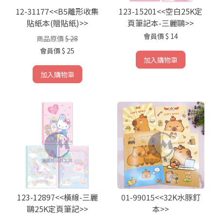
12-31177<<B5離形收集
123-15201<<空白25K定
貼紙本(贈貼紙)>>
頁筆記本-三麗鷗>>
會員價
$ 14
商品原價
$ 28
會員價
$ 25
加入購物車
加入購物車
123-12897<<橫線-三麗
01-99015<<32K水豚釘
鷗25K定頁筆記>>
本>>