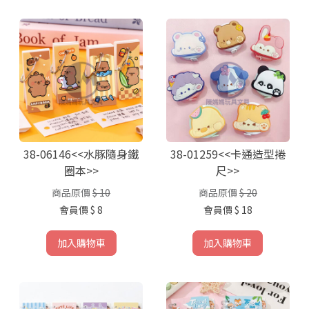
38-06146<<水豚隨身鐵
38-01259<<卡通造型捲
圈本>>
尺>>
商品原價
$ 10
商品原價
$ 20
會員價
$ 8
會員價
$ 18
加入購物車
加入購物車