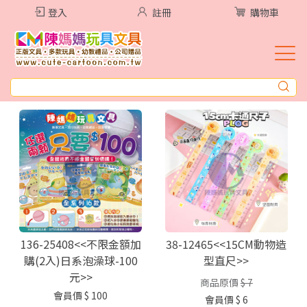
登入
註冊
購物車
136-25408<<不限金額加
38-12465<<15CM動物造
購(2入)日系泡澡球-100
型直尺>>
元>>
商品原價
$ 7
會員價
$ 100
會員價
$ 6