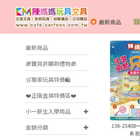
最新商品
最新商品
🎁寶貝許願款禮物🎁
🛒獨家玩具特價🛍️
❤️正版盒損特價區❤️
小一新生入學用品
136-2540
金額分類
系泡