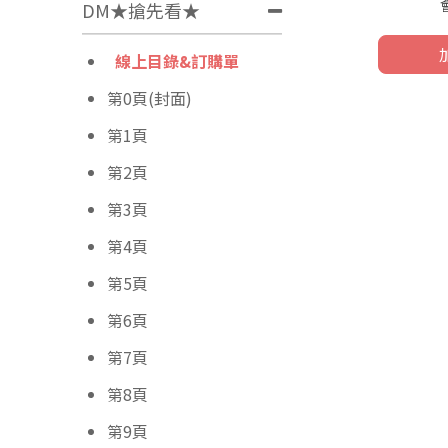
DM★搶先看★
線上目錄&訂購單
第0頁(封面)
第1頁
第2頁
第3頁
第4頁
第5頁
第6頁
第7頁
第8頁
第9頁