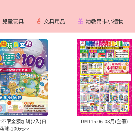
兒童玩具
文具用品
幼教吊卡小禮物
8<<不限金額加購(2入)日
DM115.06-08月(全冊)
澡球-100元>>