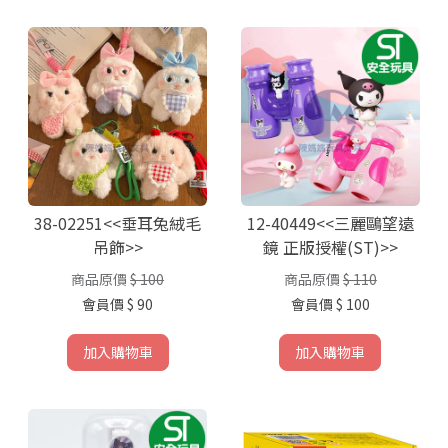
38-02251<<垂耳兔絨毛
12-40449<<三麗鷗望遠
吊飾>>
鏡 正版授權(ST)>>
商品原價
$ 100
商品原價
$ 110
會員價
$ 90
會員價
$ 100
加入購物車
加入購物車