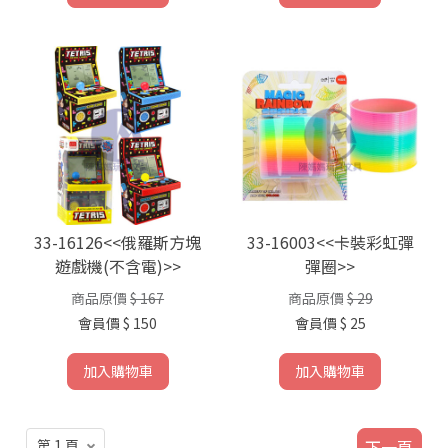
33-16126<<俄羅斯方塊
33-16003<<卡裝彩虹彈
遊戲機(不含電)>>
彈圈>>
商品原價
$ 167
商品原價
$ 29
會員價
$ 150
會員價
$ 25
加入購物車
加入購物車
下一頁