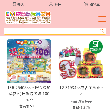
登入
註冊
購物車
136-25408<<不限金額加
12-31934<<卷舌噴火龍>
購(2入)日系泡澡球-100
>
元>>
商品原價
$ 83
會員價
$ 100
會員價
$ 75