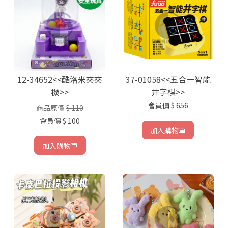
12-34652<<酷洛米夾夾
37-01058<<五合一智能
機>>
井字棋>>
會員價
$ 656
商品原價
$ 110
會員價
$ 100
加入購物車
加入購物車