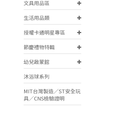
文具用品區
生活用品類
授權卡通明星專區
節慶禮物特輯
幼兒啟蒙館
沐浴球系列
MIT台灣製造／ST安全玩
具／CNS檢驗證明