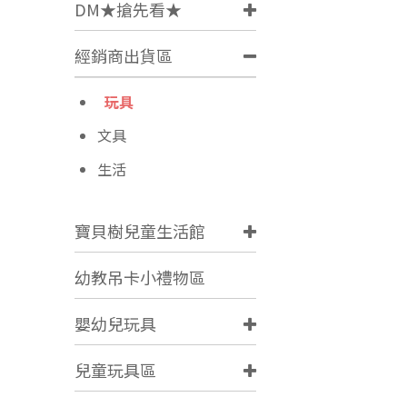
DM★搶先看★
經銷商出貨區
玩具
文具
生活
寶貝樹兒童生活館
幼教吊卡小禮物區
嬰幼兒玩具
兒童玩具區