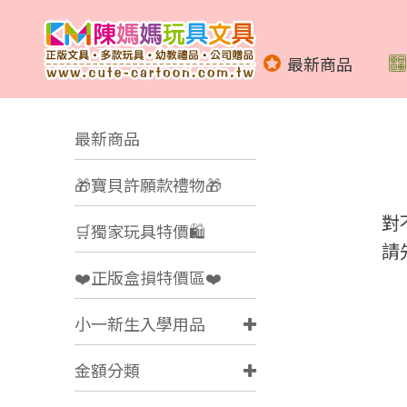
最新商品
最新商品
🎁寶貝許願款禮物🎁
對
🛒獨家玩具特價🛍️
請
❤️正版盒損特價區❤️
小一新生入學用品
金額分類