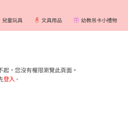
兒童玩具
文具用品
幼教吊卡小禮物
不起，您沒有權限瀏覽此頁面。
先
登入
。