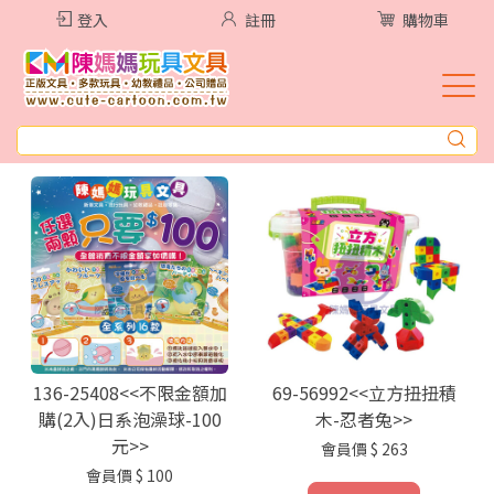
登入
註冊
購物車
136-25408<<不限金額加
69-56992<<立方扭扭積
購(2入)日系泡澡球-100
木-忍者兔>>
元>>
會員價
$ 263
會員價
$ 100