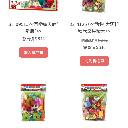
37-09515<<百變摩天輪*
33-41257<<動物-大顆粒
新版*>>
積木袋裝積木>>
會員價
$ 944
商品原價
$ 345
會員價
$ 310
加入購物車
加入購物車