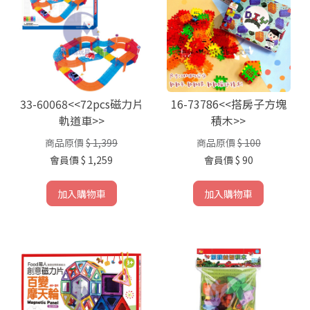
33-60068<<72pcs磁力片
16-73786<<搭房子方塊
軌道車>>
積木>>
商品原價
$ 1,399
商品原價
$ 100
會員價
$ 1,259
會員價
$ 90
加入購物車
加入購物車