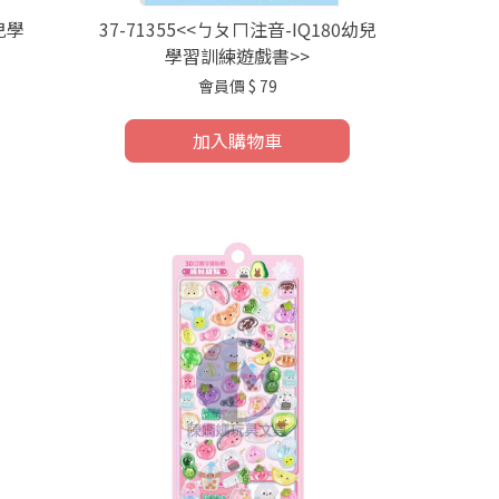
幼兒學
37-71355<<ㄅㄆㄇ注音-IQ180幼兒
學習訓練遊戲書>>
會員價
$ 79
加入購物車