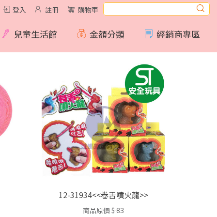
登入
註冊
購物車
兒童生活館
金額分類
經銷商專區
12-31934<<卷舌噴火龍>>
商品原價
$ 83