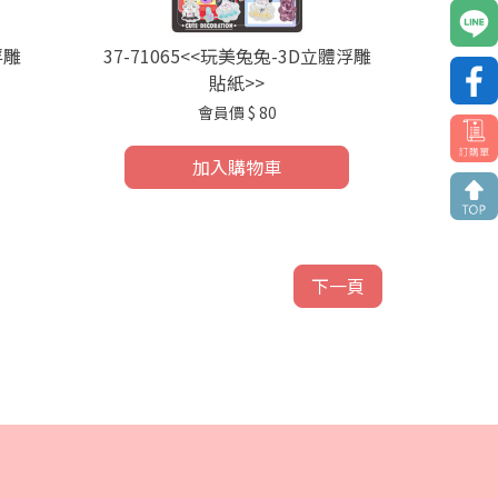
浮雕
37-71065<<玩美兔兔-3D立體浮雕
貼紙>>
會員價
$ 80
加入購物車
下一頁