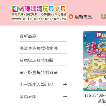
最新商品
最新商品
🎁寶貝許願款禮物🎁
🛒獨家玩具特價🛍️
❤️正版盒損特價區❤️
小一新生入學用品
136-2540
金額分類
系泡