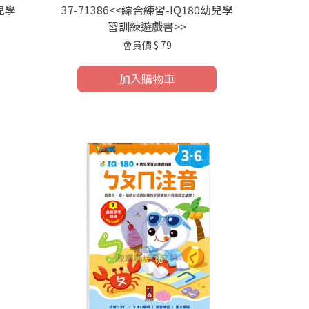
幼兒學
37-71386<<綜合練習-IQ180幼兒學
習訓練遊戲書>>
會員價
$ 79
加入購物車