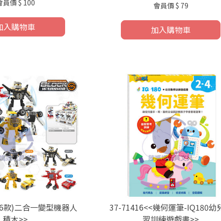
會員價
$ 100
會員價
$ 79
加入購物車
加入購物車
<<(6款)二合一變型機器人
37-71416<<幾何運筆-IQ180
積木>>
習訓練遊戲書>>