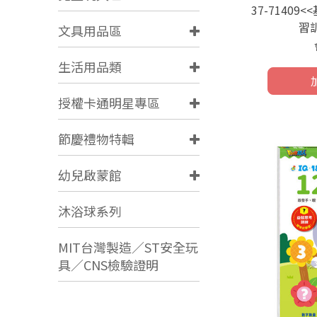
37-71409
習
文具用品區
生活用品類
授權卡通明星專區
節慶禮物特輯
幼兒啟蒙館
沐浴球系列
MIT台灣製造／ST安全玩
具／CNS檢驗證明