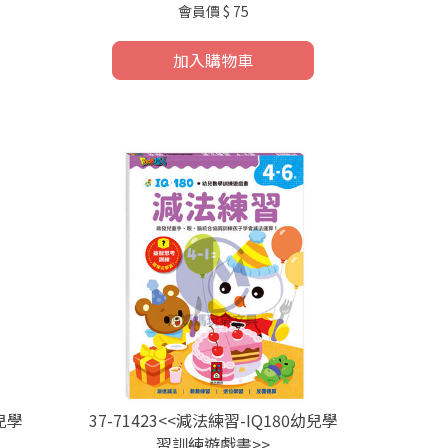
會員價
$ 75
加入購物車
幼兒學
37-71423<<減法練習-IQ180幼兒學
習訓練遊戲書>>