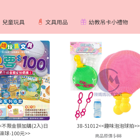
兒童玩具
文具用品
幼教吊卡小禮物
8<<不限金額加購(2入)日
38-51012<<趣味泡泡球拍>>
澡球-100元>>
商品原價
$ 88