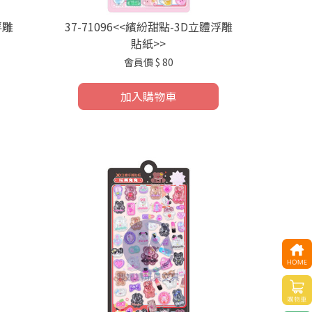
浮雕
37-71096<<繽紛甜點-3D立體浮雕
貼紙>>
會員價
$ 80
加入購物車