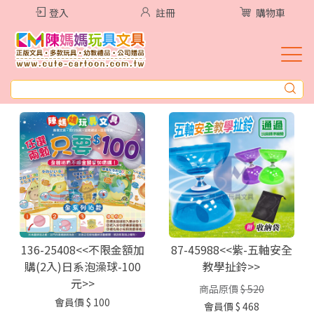
登入
註冊
購物車
136-25408<<不限金額加
87-45988<<紫-五軸安全
購(2入)日系泡澡球-100
教學扯鈴>>
元>>
商品原價
$ 520
會員價
$ 100
會員價
$ 468