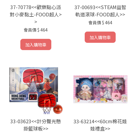
37-70778<<歡樂點心派
37-00693<<STEAM益智
對小麥黏土-FOOD超人>
軌道滾球-FOOD超人>>
>
會員價
$ 464
會員價
$ 464
加入購物車
加入購物車
33-03623<<計分聲光懸
33-63214<<60cm棉花娃
掛籃球板>>
娃禮盒>>