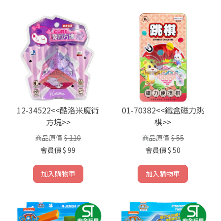
12-34522<<酷洛米魔術
01-70382<<鐵盒磁力跳
方塊>>
棋>>
商品原價
$ 110
商品原價
$ 55
會員價
$ 99
會員價
$ 50
加入購物車
加入購物車