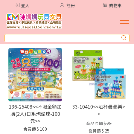
登入
註冊
購物車
136-25408<<不限金額加
33-10410<<酒杯疊疊樂>
購(2入)日系泡澡球-100
>
元>>
商品原價
$ 28
會員價
$ 100
會員價
$ 25