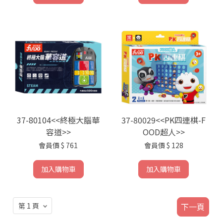
37-80104<<終極大腦華
37-80029<<PK四連棋-F
容道>>
OOD超人>>
會員價
$ 761
會員價
$ 128
加入購物車
加入購物車
下一頁