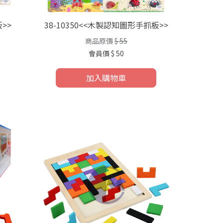
>>
38-10350<<木製認知圖形手抓板>>
商品原價
$ 55
會員價
$ 50
加入購物車