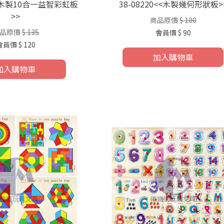
3<<木製10合一益智彩虹板
38-08220<<木製幾何形狀板>
>>
商品原價
$ 100
品原價
$ 135
會員價
$ 90
會員價
$ 120
加入購物車
加入購物車