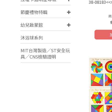
38-0818
節慶禮物特輯
商
幼兒啟蒙館
沐浴球系列
MIT台灣製造／ST安全玩
具／CNS檢驗證明