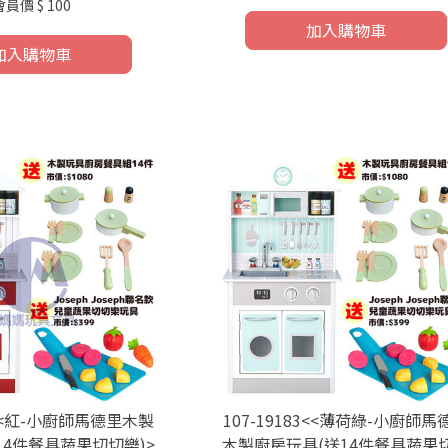
會員價
$ 100
加入購物車
加入購物車
53<<紅-小廚師馬德里木製
107-19183<<薄荷綠-小廚師馬
14件餐具蔬果切切樂)>
木製廚房玩具(送14件餐具蔬果