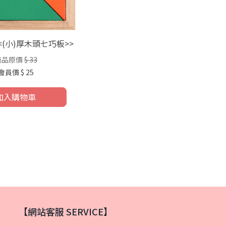
4<<(小)厚木頭七巧板>>
商品原價
$ 33
會員價
$ 25
加入購物車
【網站客服 SERVICE】