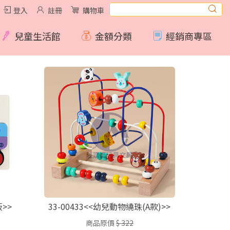
登入
註冊
購物車
兒童生活館
金額分類
經銷商專區
>>
33-00433<<幼兒動物繞珠(A款)>>
商品原價
$ 322