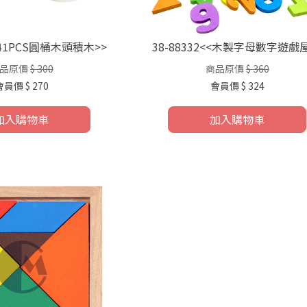
<<41PCS圓桶木頭積木>>
38-88332<<木製字母數字遊戲屋
品原價
$ 300
商品原價
$ 360
會員價
$ 270
會員價
$ 324
加入購物車
加入購物車