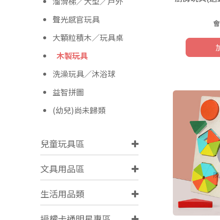
溜滑梯／大型／戶外
聲光感官玩具
會
大顆粒積木／玩具桌
木製玩具
洗澡玩具／沐浴球
益智拼圖
(幼兒)尚未歸類
兒童玩具區
文具用品區
生活用品類
授權卡通明星專區