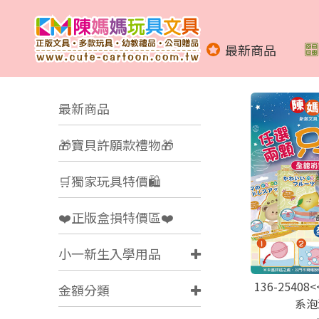
最新商品
最新商品
🎁寶貝許願款禮物🎁
🛒獨家玩具特價🛍️
❤️正版盒損特價區❤️
小一新生入學用品
136-2540
金額分類
系泡