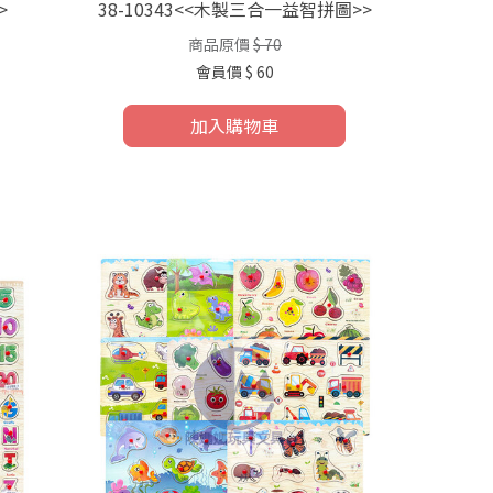
>
38-10343<<木製三合一益智拼圖>>
商品原價
$ 70
會員價
$ 60
加入購物車