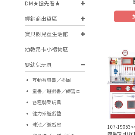
DM★搶先看★
經銷商出貨區
寶貝樹兒童生活館
幼教吊卡小禮物區
嬰幼兒玩具
互動有聲書／掛圖
童書／遊戲書／練習本
各種騎乘玩具
健力架遊戲墊
球池／遊戲屋
107-190
廚房玩具(送