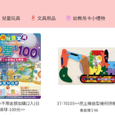
兒童玩具
文具用品
幼教吊卡小禮物
8<<不限金額加購(2入)日
37-70105<<挖土機造型幾何拼板
澡球-100元>>
會員價
$ 96