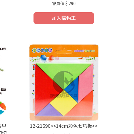
會員價
$ 290
加入購物車
德里
12-21690<<14cm彩色七巧板>>
切切