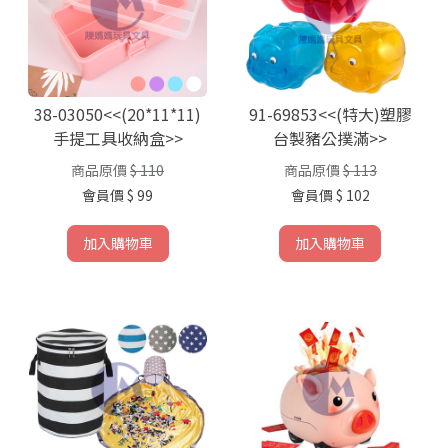
38-03050<<(20*11*11)
91-69853<<(特大)塑膠
手提工具收納盒>>
台製豬公撲滿>>
商品原價
$ 110
商品原價
$ 113
會員價
$ 99
會員價
$ 102
加入購物車
加入購物車