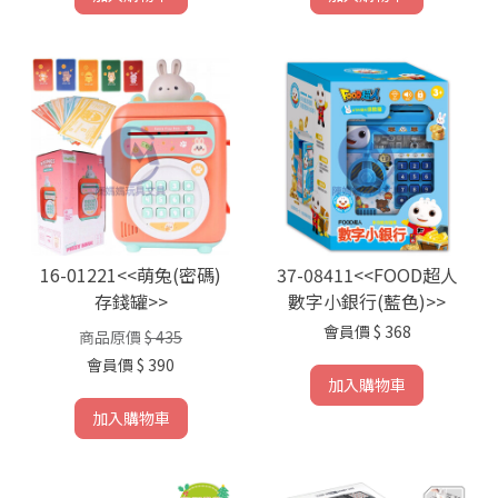
16-01221<<萌兔(密碼)
37-08411<<FOOD超人
存錢罐>>
數字小銀行(藍色)>>
會員價
$ 368
商品原價
$ 435
會員價
$ 390
加入購物車
加入購物車