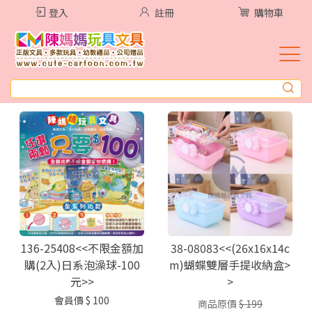
登入
註冊
購物車
136-25408<<不限金額加
38-08083<<(26x16x14c
購(2入)日系泡澡球-100
m)蝴蝶雙層手提收納盒>
元>>
>
會員價
$ 100
商品原價
$ 199