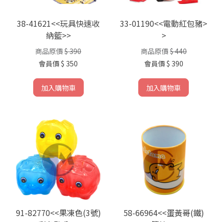
38-41621<<玩具快速收
33-01190<<電動紅包豬>
納籃>>
>
商品原價
$ 390
商品原價
$ 440
會員價
$ 350
會員價
$ 390
加入購物車
加入購物車
91-82770<<果凍色(3號)
58-66964<<蛋黃哥(鐵)