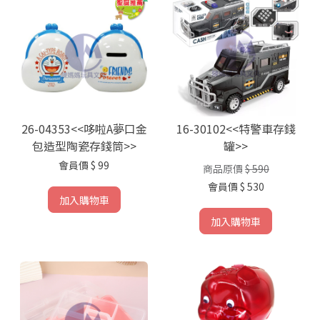
26-04353<<哆啦A夢口金
16-30102<<特警車存錢
包造型陶瓷存錢筒>>
罐>>
會員價
$ 99
商品原價
$ 590
會員價
$ 530
加入購物車
加入購物車