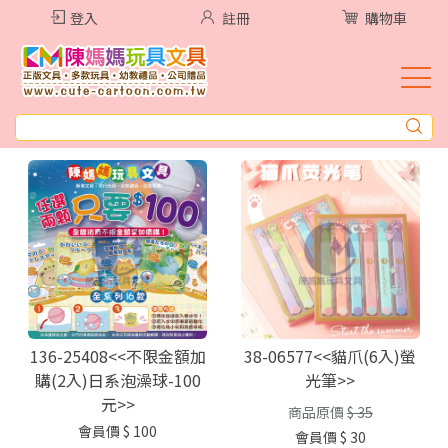
登入
註冊
購物車
136-25408<<不限金額加
38-06577<<貓爪(6入)螢
購(2入)日系泡澡球-100
光筆>>
元>>
商品原價
$ 35
會員價
$ 100
會員價
$ 30