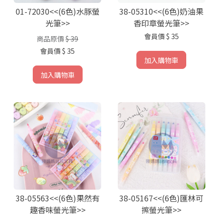
01-72030<<(6色)水豚螢
38-05310<<(6色)奶油果
光筆>>
香印章螢光筆>>
會員價
$ 35
商品原價
$ 39
會員價
$ 35
加入購物車
加入購物車
38-05563<<(6色)果然有
38-05167<<(6色)匯林可
趣香味螢光筆>>
擦螢光筆>>