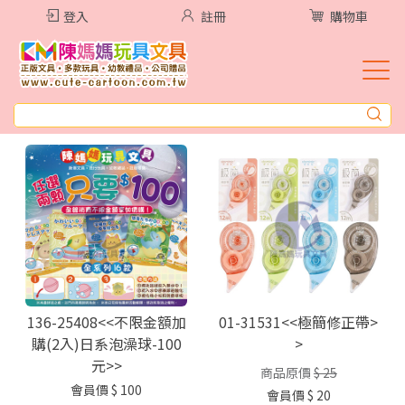
登入
註冊
購物車
136-25408<<不限金額加
01-31531<<極簡修正帶>
購(2入)日系泡澡球-100
>
元>>
商品原價
$ 25
會員價
$ 100
會員價
$ 20