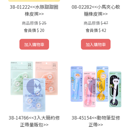
38-01222<<水豚甜甜圈
08-02282<<小馬夾心軟
橡皮擦>>
糖橡皮擦>>
商品原價
$ 25
商品原價
$ 47
會員價
$ 20
會員價
$ 42
加入購物車
加入購物車
38-14766<<3入大簡約修
38-45154<<動物筆型修
正帶量販包>>
正帶>>