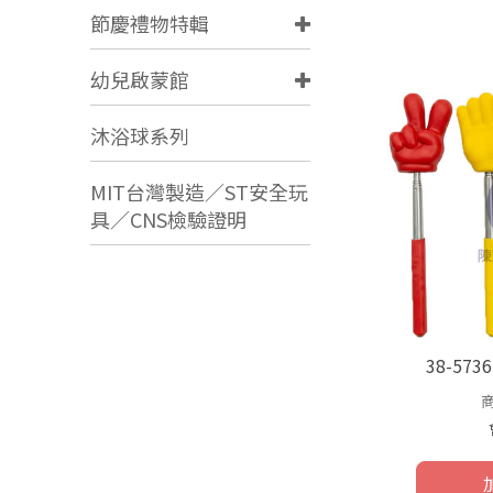
節慶禮物特輯
幼兒啟蒙館
沐浴球系列
MIT台灣製造／ST安全玩
具／CNS檢驗證明
38-57