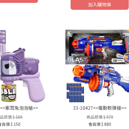
加入購物車
05<<紫耳兔泡泡槍>>
33-10427<<電動軟彈槍>>
品原價
$ 169
商品原價
$ 979
會員價
$ 150
會員價
$ 880