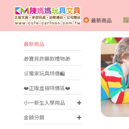
最新商品
最新商品
🎁寶貝許願款禮物🎁
🛒獨家玩具特價🛍️
❤️正版盒損特價區❤️
小一新生入學用品
金額分類