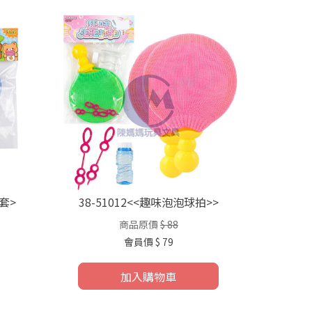
套>
38-51012<<趣味泡泡球拍>>
商品原價
$ 88
會員價
$ 79
加入購物車