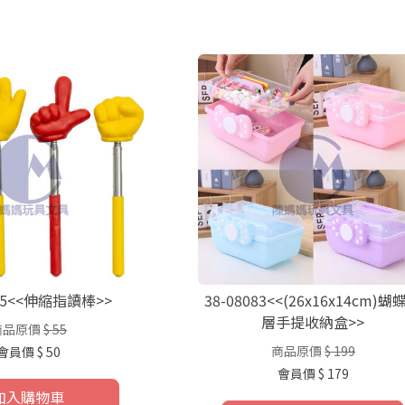
365<<伸縮指讀棒>>
38-08083<<(26x16x14cm)蝴
層手提收納盒>>
商品原價
$ 55
商品原價
$ 199
會員價
$ 50
會員價
$ 179
加入購物車