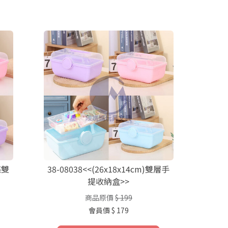
蝶雙
38-08038<<(26x18x14cm)雙層手
提收納盒>>
商品原價
$ 199
會員價
$ 179