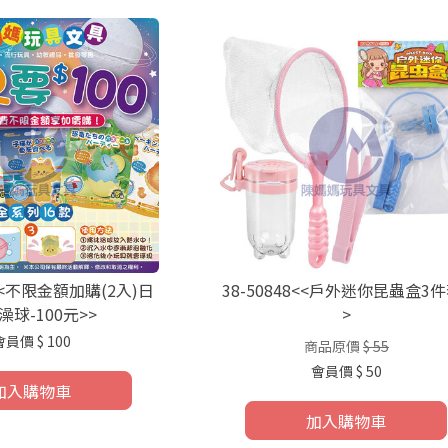
8<<不限金額加購(2入)日
38-50848<<戶外迷你昆蟲盒3件
澡球-100元>>
>
會員價
$ 100
商品原價
$ 55
會員價
$ 50
加入購物車
加入購物車