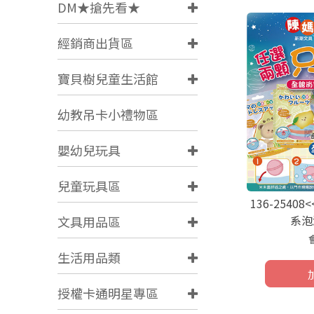
DM★搶先看★
經銷商出貨區
寶貝樹兒童生活館
幼教吊卡小禮物區
嬰幼兒玩具
兒童玩具區
136-2540
系泡
文具用品區
生活用品類
授權卡通明星專區