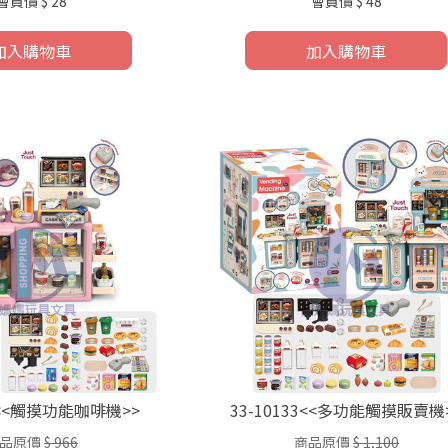
會員價
$ 28
會員價
$ 48
加入購物車
加入購物車
88<<觸摸功能咖啡機>>
33-10133<<多功能觸摸販賣機
品原價
$ 966
商品原價
$ 1,100