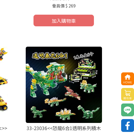
會員價
$ 269
加入購物車
木>>
33-23036<<恐龍6合1透明系列積木