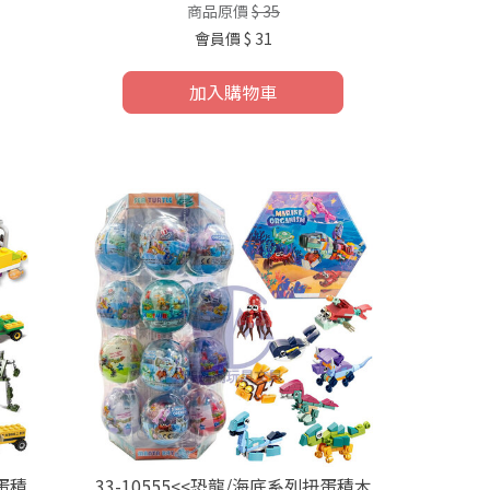
商品原價
$ 35
會員價
$ 31
加入購物車
扭蛋積
33-10555<<恐龍/海底系列扭蛋積木