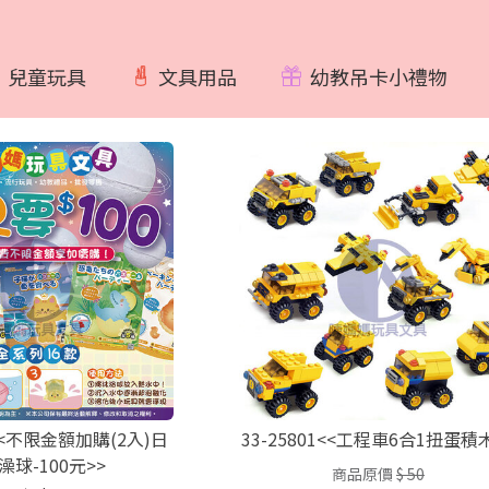
兒童玩具
文具用品
幼教吊卡小禮物
8<<不限金額加購(2入)日
33-25801<<工程車6合1扭蛋積
澡球-100元>>
商品原價
$ 50