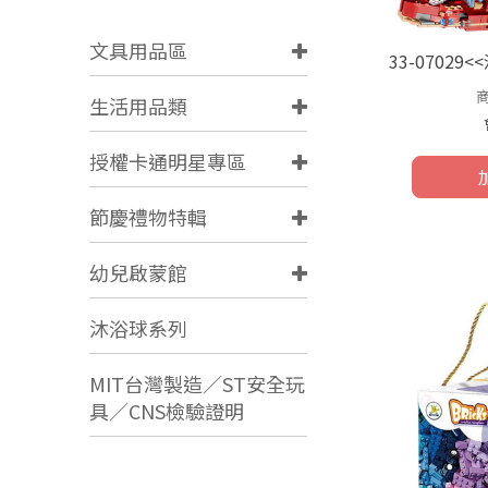
文具用品區
33-07029
生活用品類
授權卡通明星專區
節慶禮物特輯
幼兒啟蒙館
沐浴球系列
MIT台灣製造／ST安全玩
具／CNS檢驗證明