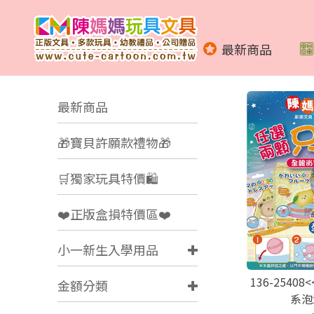
最新商品
最新商品
🎁寶貝許願款禮物🎁
🛒獨家玩具特價🛍️
❤️正版盒損特價區❤️
小一新生入學用品
136-2540
金額分類
系泡