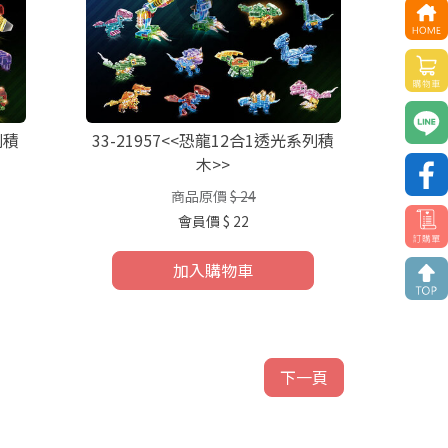
列積
33-21957<<恐龍12合1透光系列積
木>>
商品原價
$ 24
會員價
$ 22
加入購物車
下一頁