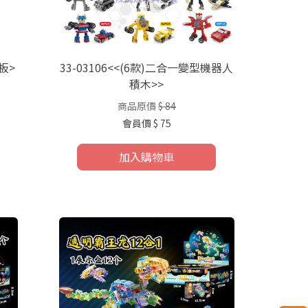
底板>
33-03106<<(6款)二合一變型機器人
積木>>
商品原價
$ 84
會員價
$ 75
加入購物車