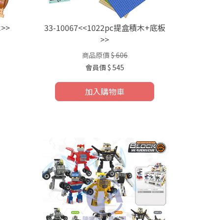
>>
33-10067<<1022pc提盒積木+底板
>>
商品原價
$ 606
會員價
$ 545
加入購物車