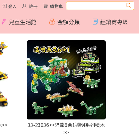
登入
註冊
購物車
兒童生活館
金額分類
經銷商專區
木>>
33-23036<<恐龍6合1透明系列積木
>>