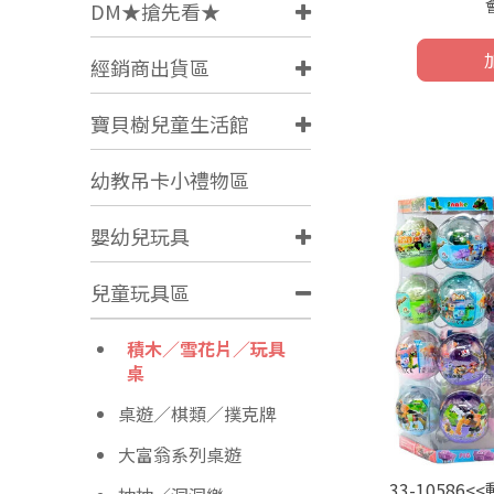
DM★搶先看★
經銷商出貨區
寶貝樹兒童生活館
幼教吊卡小禮物區
嬰幼兒玩具
兒童玩具區
積木／雪花片／玩具
桌
桌遊／棋類／撲克牌
大富翁系列桌遊
33-1058