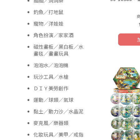
抽抽／洞洞樂
釣魚／打地鼠
寵物／洋娃娃
角色扮演／家家酒
磁性畫板／黑白板／水
畫毯／畫畫玩具
泡泡水／泡泡機
玩沙工具／水槍
ＤＩＹ美勞創作
運動／球類／氣球
黏土／動力沙／水晶泥
麥克風／樂器類
化妝玩具／美甲／戒指