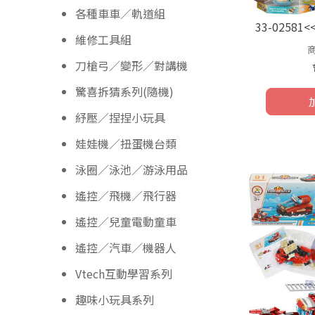
各種車車／軌道組
33-0258
維修工具組
刀槍弓／變形／對講機
驚喜拆猜系列(隨機)
紓壓／捏捏小玩具
娃娃機／扭蛋機台類
泳圈／泳池／游泳用品
遙控／飛機／飛行器
遙控／兒童電動童車
遙控／汽車／機器人
Vtech互動學習系列
趣味小玩具系列