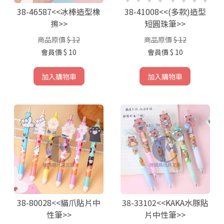
38-46587<<冰棒造型橡
38-41008<<(多款)造型
擦>>
短圓珠筆>>
商品原價
$ 12
商品原價
$ 12
會員價
$ 10
會員價
$ 10
加入購物車
加入購物車
38-80028<<貓爪貼片中
38-33102<<KAKA水豚貼
性筆>>
片中性筆>>