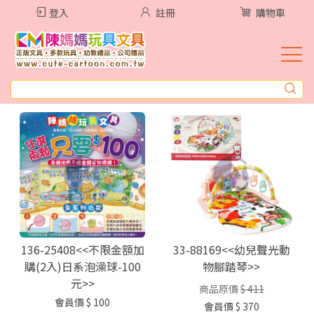
登入
註冊
購物車
136-25408<<不限金額加
33-88169<<幼兒聲光動
購(2入)日系泡澡球-100
物腳踏琴>>
元>>
商品原價
$ 411
會員價
$ 100
會員價
$ 370