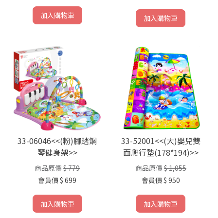
加入購物車
加入購物車
33-06046<<(粉)腳踏鋼
33-52001<<(大)嬰兒雙
琴健身架>>
面爬行墊(178*194)>>
商品原價
$ 779
商品原價
$ 1,055
會員價
$ 699
會員價
$ 950
加入購物車
加入購物車